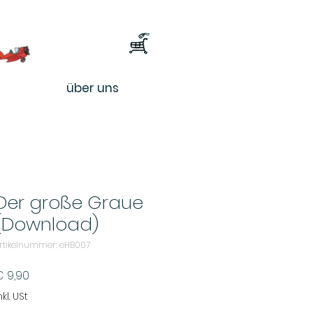
über uns
Der große Graue
(Download)
rtikelnummer: eHB007
Preis
€ 9,90
nkl. USt