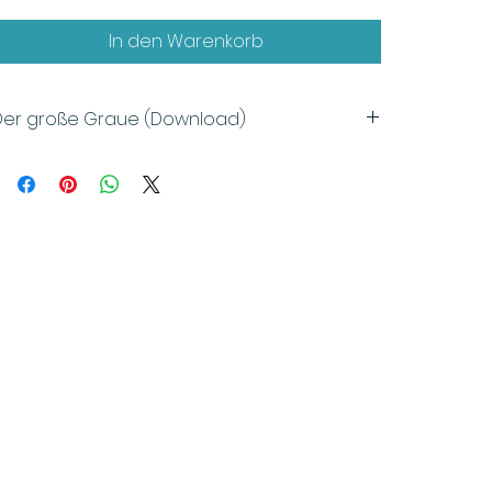
In den Warenkorb
Der große Graue (Download)
örbuch mit Musik
roduktion: Hörschiff (2020)
lter: 4 - 12 Jahre
auer: ca. 15 min
hemen: Selbstbild, Selbstwert, Kommunikation