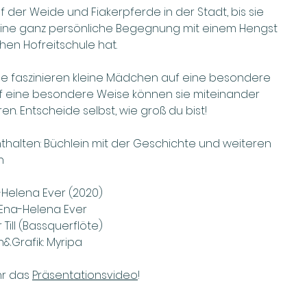
f der Weide und Fiakerpferde in der Stadt, bis sie
 eine ganz persönliche Begegnung mit einem Hengst
hen Hofreitschule hat.
e faszinieren kleine Mädchen auf eine besondere
uf eine besondere Weise können sie miteinander
n. Entscheide selbst, wie groß du bist!
thalten: Büchlein mit der Geschichte und weiteren
n
-Helena Ever (2020)
 Ena-Helena Ever
 Till (Bassquerflöte)
en&Grafik: Myripa
ihr das
Präsentationsvideo
!