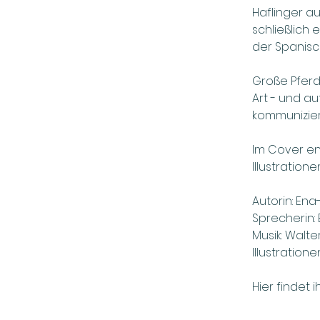
Haflinger au
schließlich
der Spanisc
Große Pferd
Art - und a
kommuniziere
Im Cover en
Illustratione
Autorin: Ena
Sprecherin:
Musik: Walter
Illustration
Hier findet 