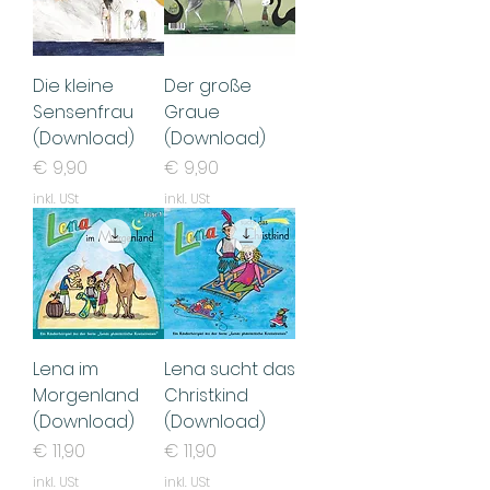
Die kleine
Der große
Sensenfrau
Graue
(Download)
(Download)
Preis
Preis
€ 9,90
€ 9,90
inkl. USt
inkl. USt
Lena im
Lena sucht das
Morgenland
Christkind
(Download)
(Download)
Preis
Preis
€ 11,90
€ 11,90
inkl. USt
inkl. USt