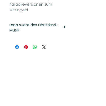
Karaokeversionen zum
Mitsingen!
Lena sucht das Christkind -
Musik
2014 / Martina Eichhorn, David
Galien
Alter: 4-12 Jahre
Dauer: ca 45 min
Musiker/innen: David Galien, Mia
Heck, Christoph Szabo, Walter Till
AGBs
Kontakt
Zahlungsmodalität
Datenschut
en
z
© Illustrationen - Koi
Karp